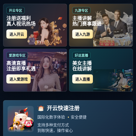
当前位置：
首页
>
球队战术分析/战绩预测
易胜博体育部门-包含转折点！纽卡斯尔复
出首秀；意甲转会期攻防权衡；话题不
范·巴斯腾速度 力量 技术上都达到了炉火纯青的
断；年轻球员得到机会的词条
地步，和他的同胞克鲁伊夫相比真有点有过不
之而无不及的感觉16岁时，巴斯腾加盟了阿
xjunn
2025-10-16
贾...
没有更多内容
Copyright Your WebSite.Some Rights Reserved. Powered:
Z-Blog
PHP
Themes:
GebiLaoli