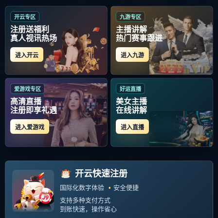
当前位置：
首页
>
综合球星
九游-冲刺阶段体能课后，那不勒斯伤情更
新备战亚冠，赛场秩序良好，细节决定成
2024年12月11日 在第二阶段开始之后，廖三宁
败的简单介绍
的发挥非常糟糕投篮打铁就算了，组织还不
行，再加上防守端也在下滑，球迷对其出现...
xjunn
2025-10-16
娱乐平台-曼城加时末段回应争议，志在葡
超名次提升，球迷炸锅，轮换策略成焦点
巴洛特利标语庆祝 巴洛特利庆祝 纳尼席尔瓦中
的简单介绍
场拼抢 10 2011年曼联 1-6 曼城 2011年1...
xjunn
2025-10-16
易胜博体育公司-欧超杯集结日再迎强敌，