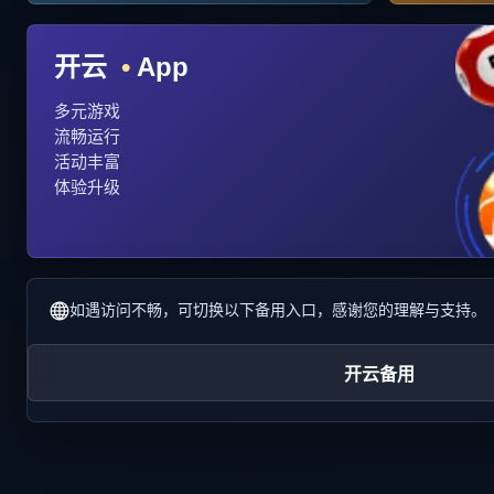
易胜博体育部门-包含转折点！纽
复出首秀；意甲转会期攻防权衡；
范·巴斯腾速度 力量 技术上都达到了炉火纯青的
不断；年轻球员得到机会的词条
和他的同胞克鲁伊夫相比真有点有过不之而无不
觉16岁时，巴斯腾加盟了阿贾...
球队战术分析/战绩预测
2025-10-16