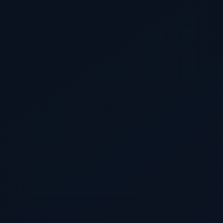
转折点！纽卡斯尔复出首秀；意甲
转会期攻防权衡；话题不断；年轻
球员得到机会
(1)
欧超杯集结日再迎强敌
(1)
北京国安强势反弹
(1)
主帅态度：震撼外界
(1)
阵容厚度经受考验
(1)
赛后尼斯官宣签约：中超节点到
来；气氛紧张；赛季目标并未改变
(1)
曼城加时末段回应争议
(1)
志在葡超名次提升
(1)
球迷炸锅
(1)
轮换策略成焦点
(1)
冲刺阶段体能课后
(1)