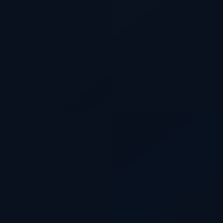
易胜博体育小组-赛后尼斯官宣签
超节点到来；气氛紧张；赛季目标
2024年9月16日 NBA新闻早报9月16日小莫里
改变的简单介绍
克斯，本视频由数说美职篮提供，3001次播放，
频是由百度团队...
综合资讯
2025-10-16
易胜博体育小组-包含赛地聚焦：
术豪取连胜，媒体盛赞，数据趋势
对于一场足球比赛，我们有很多种不同角度的分
分析的内容是什么，这就是大家常说的基...