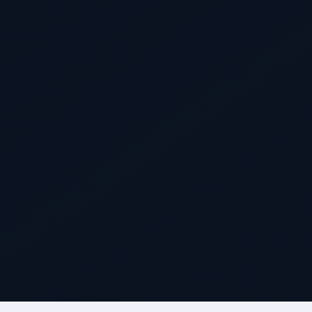
雨甫一亮相，就凭借自己颇具爆炸力的扣篮和杀伤力
829
2
卡斯尔复出首秀；意甲转会期攻防权
的词条
的地步，和他的同胞克鲁伊夫相比真有点有过不之而无
841
2
没有更多内容
t Your WebSite.Some Rights Reserved. Powered:
Z-BlogPHP
Themes: