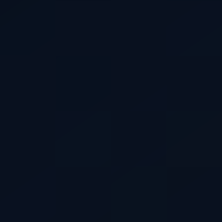
约：中
娱乐平台-曼城加时末段回应争议，志
并未
葡超名次提升，球迷炸锅，轮换策略
斯签约尼
巴洛特利标语庆祝 巴洛特利庆祝 纳尼席尔瓦中场拼抢
焦点的简单介绍
好看视
0 2011年曼联 1-6 曼城 2011年1...
伤病情况
2025-10-16
西甲国际比赛日热度飙升，奥兰多魔
出现新变化的词条
析方法。我们首先要知道针对一场比赛两支队伍重点