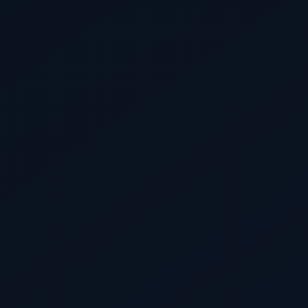
约：中超节点到来；气氛紧张；赛季
里斯签约尼克斯，本视频由数说美职篮提供，3001次播
818
2
迎强敌，北京国安强势反弹，主帅态
的简单介绍
995
3
线救险；志在NBA总决赛名次提升；
词条