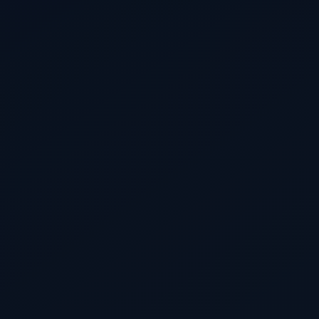
826
2
斯伤情更新备战亚冠，赛场秩序良
三宁的发挥非常糟糕投篮打铁就算了，组织还不行，再加
638
0
，志在葡超名次提升，球迷炸锅，轮
 2011年曼联 1-6 曼城 2011年1...
682
2